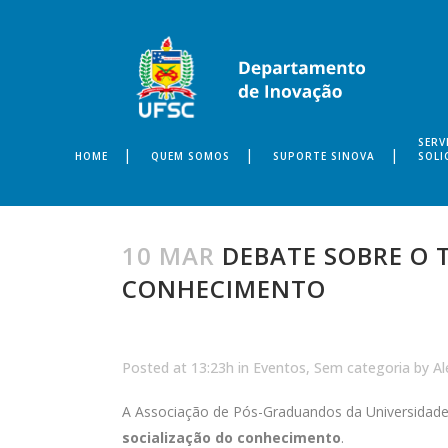
SERV
HOME
QUEM SOMOS
SUPORTE SINOVA
SOLI
10 MAR
DEBATE SOBRE O T
CONHECIMENTO
Posted at 13:23h
in
Eventos
,
Sem categoria
by
Al
A Associação de Pós-Graduandos da Universidade
socialização do conhecimento
.