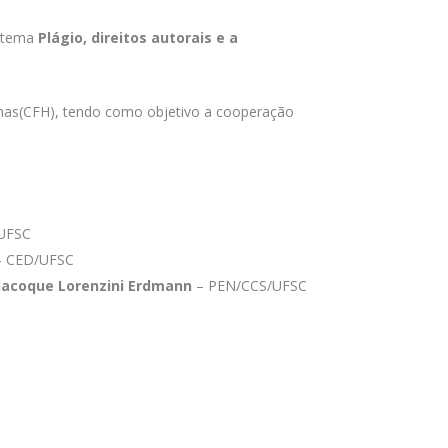
o tema
Plágio, direitos autorais e a
manas(CFH), tendo como objetivo a cooperação
/UFSC
 CED/UFSC
lacoque Lorenzini Erdmann
– PEN/CCS/UFSC