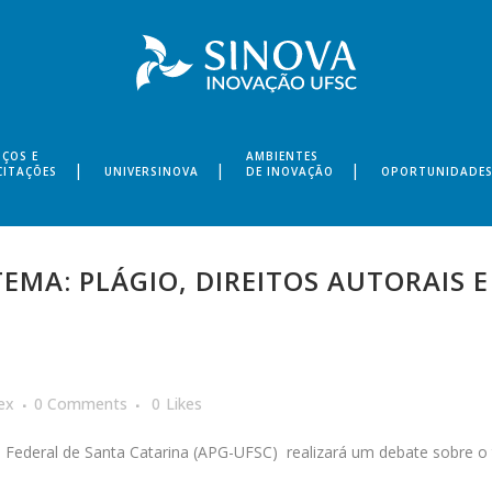
IÇOS E
AMBIENTES
CITAÇÕES
UNIVERSINOVA
DE INOVAÇÃO
OPORTUNIDADE
EMA: PLÁGIO, DIREITOS AUTORAIS E
ex
0 Comments
0
Likes
 Federal de Santa Catarina (APG-UFSC) realizará um debate sobre 