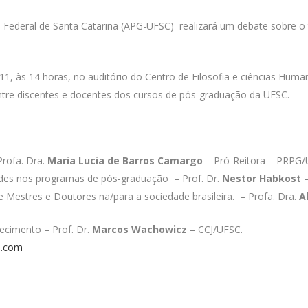
 Federal de Santa Catarina (APG-UFSC) realizará um debate sobre 
11, às 14 horas, no auditório do Centro de Filosofia e ciências Hu
entre discentes e docentes dos cursos de pós-graduação da UFSC.
rofa. Dra.
Maria Lucia de Barros Camargo
– Pró-Reitora – PRPG
dades nos programas de pós-graduação – Prof. Dr.
Nestor Habkost
–
Mestres e Doutores na/para a sociedade brasileira. – Profa. Dra.
A
hecimento – Prof. Dr.
Marcos Wachowicz
– CCJ/UFSC.
s.com