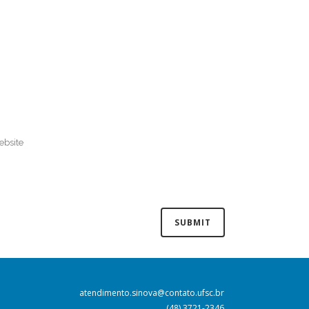
atendimento.sinova@contato.ufsc.br
(48) 3721-2346