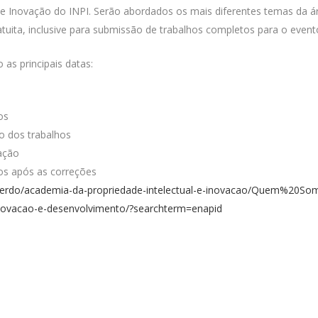
l e Inovação do INPI. Serão abordados os mais diferentes temas da
ratuita, inclusive para submissão de trabalhos completos para o even
 as principais datas:
os
ão dos trabalhos
ação
hos após as correções
erdo/academia-da-propriedade-intelectual-e-inovacao/Quem%20Somo
inovacao-e-desenvolvimento/?searchterm=enapid