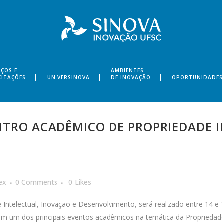
IÇOS E
AMBIENTES
CITAÇÕES
UNIVERSINOVA
DE INOVAÇÃO
OPORTUNIDADE
NTRO ACADÊMICO DE PROPRIEDADE 
ex
0 Comments
0
Likes
ntelectual, Inovação e Desenvolvimento, será realizado entre 14 e
 um dos principais eventos acadêmicos na temática da Propriedade