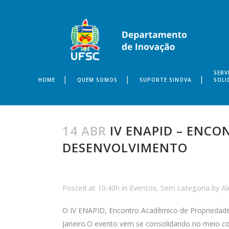
SERV
HOME
QUEM SOMOS
SUPORTE SINOVA
SOLI
14 ABR
IV ENAPID – ENCO
DESENVOLVIMENTO
Posted at 10:40h
in
Eventos
,
Sem categoria
by
Al
O IV ENAPID, Encontro Acadêmico de Propriedade I
Janeiro.
O evento vem se consolidando no meio com