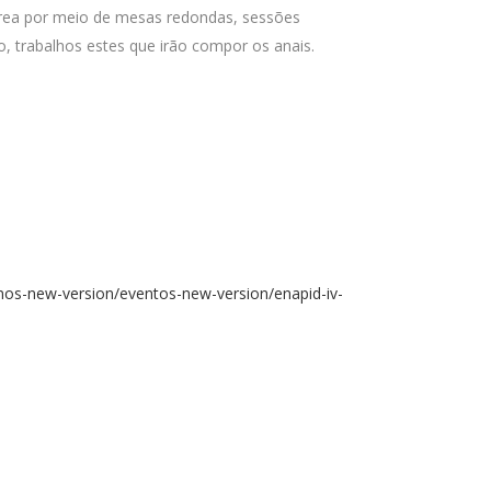
 área por meio de mesas redondas, sessões
to, trabalhos estes que irão compor os anais.
s-new-version/eventos-new-version/enapid-iv-