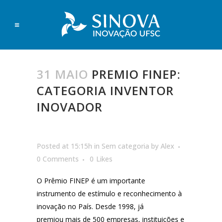
31 MAIO
PREMIO FINEP:
CATEGORIA INVENTOR
INOVADOR
Posted at 15:15h
in
Sem categoria
by
Alex
0 Comments
0
Likes
O Prêmio FINEP é um importante
instrumento de estímulo e reconhecimento à
inovação no País. Desde 1998, já
premiou mais de 500 empresas, instituições e