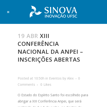
19 ABR
XIII
CONFERÊNCIA
NACIONAL DA ANPEI –
INSCRIÇÕES ABERTAS
Posted at 10:50h
in
Eventos
by
Alex
0
Comments
0
Likes
O Estado do Espírito Santo foi escolhido para
abrigar a XIII Conferência Anpei, que será