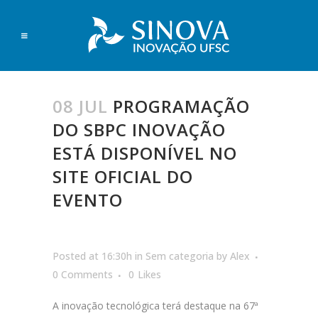
08 JUL
PROGRAMAÇÃO
DO SBPC INOVAÇÃO
ESTÁ DISPONÍVEL NO
SITE OFICIAL DO
EVENTO
Posted at 16:30h
in
Sem categoria
by
Alex
0 Comments
0
Likes
A inovação tecnológica terá destaque na 67ª