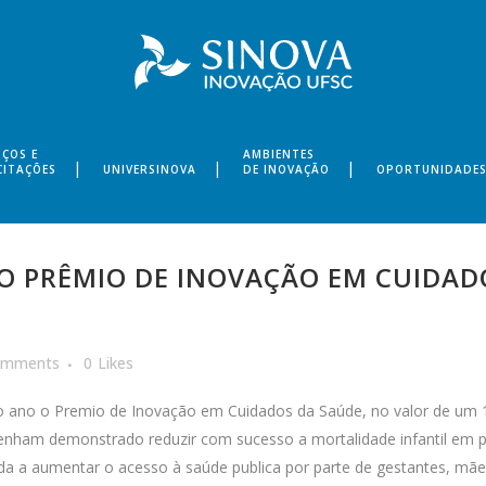
IÇOS E
AMBIENTES
CITAÇÕES
UNIVERSINOVA
DE INOVAÇÃO
OPORTUNIDADE
O PRÊMIO DE INOVAÇÃO EM CUIDAD
omments
0
Likes
o ano o Premio de Inovação em Cuidados da Saúde, no valor de um 1 m
tenham demonstrado reduzir com sucesso a mortalidade infantil em 
da a aumentar o acesso à saúde publica por parte de gestantes, mãe