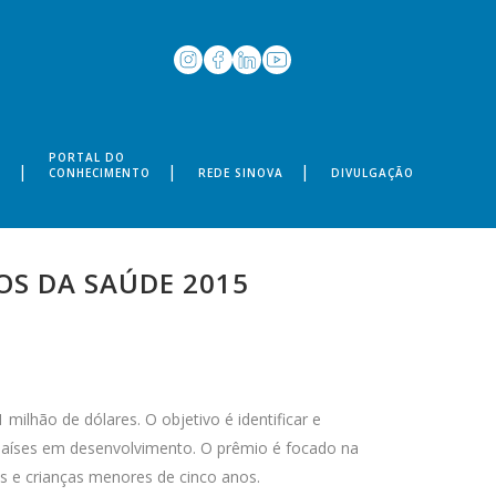
PORTAL DO
S
CONHECIMENTO
REDE SINOVA
DIVULGAÇÃO
OS DA SAÚDE 2015
ilhão de dólares. O objetivo é identificar e
países em desenvolvimento. O prêmio é focado na
s e crianças menores de cinco anos.