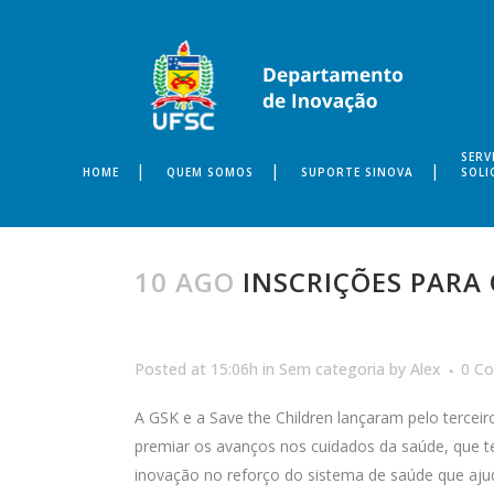
SERV
HOME
QUEM SOMOS
SUPORTE SINOVA
SOLI
10 AGO
INSCRIÇÕES PARA 
Posted at 15:06h
in
Sem categoria
by
Alex
0 C
A GSK e a Save the Children lançaram pelo terceir
premiar os avanços nos cuidados da saúde, que 
inovação no reforço do sistema de saúde que aju