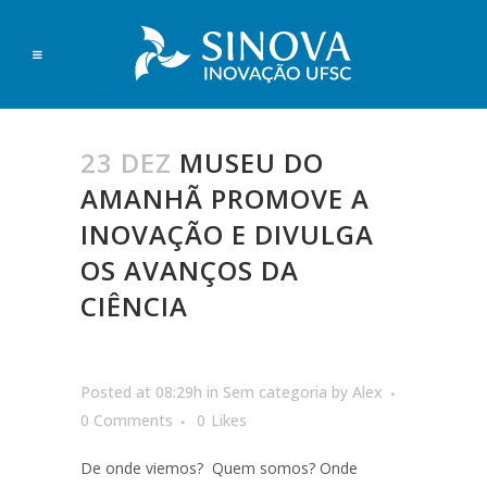
23 DEZ
MUSEU DO
AMANHÃ PROMOVE A
INOVAÇÃO E DIVULGA
OS AVANÇOS DA
CIÊNCIA
Posted at 08:29h
in
Sem categoria
by
Alex
0 Comments
0
Likes
De onde viemos? Quem somos? Onde