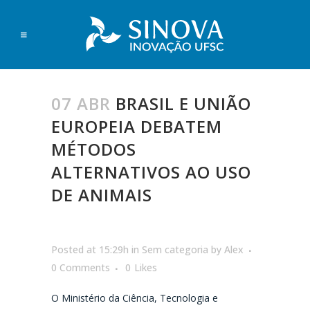
07 ABR
BRASIL E UNIÃO
EUROPEIA DEBATEM
MÉTODOS
ALTERNATIVOS AO USO
DE ANIMAIS
Posted at 15:29h
in
Sem categoria
by
Alex
0 Comments
0
Likes
O Ministério da Ciência, Tecnologia e