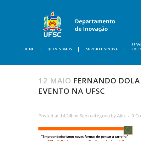
SERV
HOME
QUEM SOMOS
SUPORTE SINOVA
SOLI
12 MAIO
FERNANDO DOLAB
EVENTO NA UFSC
Posted at 14:24h
in
Sem categoria
by
Alex
0 C