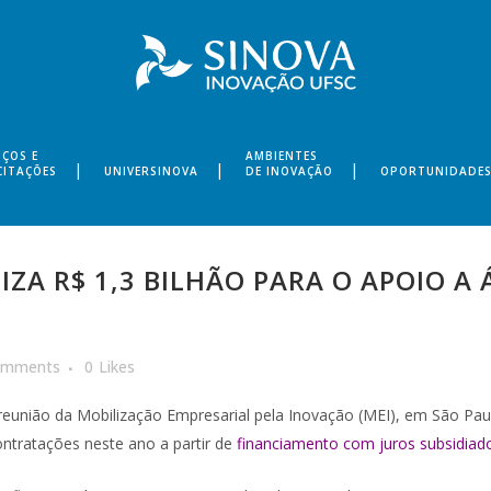
IÇOS E
AMBIENTES
CITAÇÕES
UNIVERSINOVA
DE INOVAÇÃO
OPORTUNIDADE
IZA R$ 1,3 BILHÃO PARA O APOIO A
omments
0
Likes
a reunião da Mobilização Empresarial pela Inovação (MEI), em São Paul
ntratações neste ano a partir de
financiamento com juros subsidiad