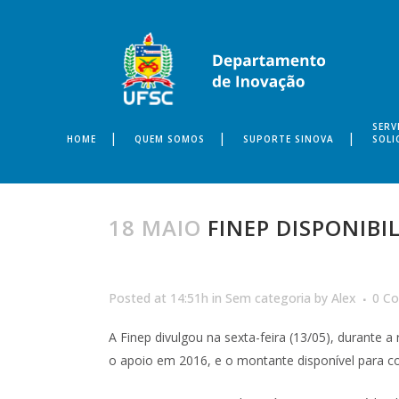
SERV
HOME
QUEM SOMOS
SUPORTE SINOVA
SOLI
18 MAIO
FINEP DISPONIBIL
Posted at 14:51h
in
Sem categoria
by
Alex
0 C
A Finep divulgou na sexta-feira (13/05), durante 
o apoio em 2016, e o montante disponível para co