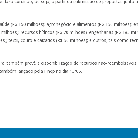
e fluxo contínuo, ou seja, a partir da submissão de propostas junto 
aúde (R$ 150 milhões); agronegócio e alimentos (R$ 150 milhões); en
 milhões); recursos hídricos (R$ 70 milhões); engenharias (R$ 185 mi
); têxtil, couro e calçados (R$ 50 milhões); e outros, tais como tec
neral também prevê a disponibilização de recursos não-reembolsávei
ambém lançado pela Finep no dia 13/05.