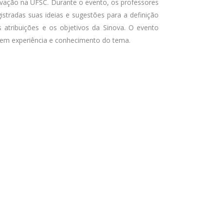
vação na UFSC. Durante o evento, os professores
stradas suas ideias e sugestões para a definição
atribuições e os objetivos da Sinova. O evento
uem experiência e conhecimento do tema.