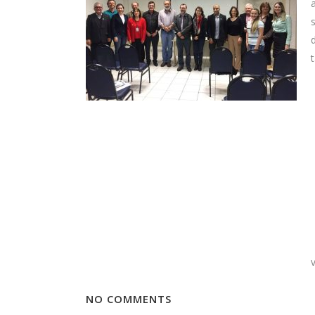
NO COMMENTS