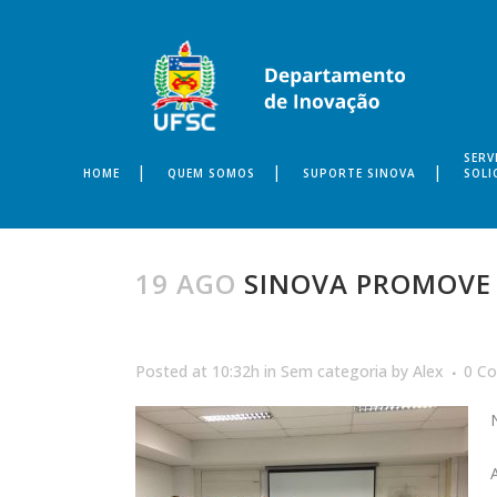
SERV
HOME
QUEM SOMOS
SUPORTE SINOVA
SOLI
19 AGO
SINOVA PROMOVE 
Posted at 10:32h
in
Sem categoria
by
Alex
0 C