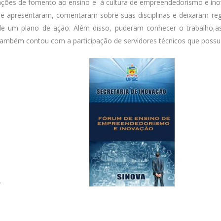
ações de fomento ao ensino e à cultura de empreendedorismo e ino
se apresentaram, comentaram sobre suas disciplinas e deixaram regi
de um plano de ação.
Além disso, puderam conhecer o trabalho,as 
também contou com a participação de servidores técnicos que poss
v