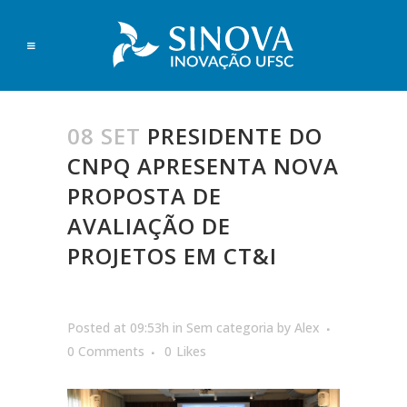
08 SET
PRESIDENTE DO
CNPQ APRESENTA NOVA
PROPOSTA DE
AVALIAÇÃO DE
PROJETOS EM CT&I
Posted at 09:53h
in
Sem categoria
by
Alex
0 Comments
0
Likes