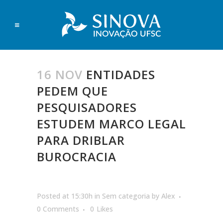
16 NOV
ENTIDADES
PEDEM QUE
PESQUISADORES
ESTUDEM MARCO LEGAL
PARA DRIBLAR
BUROCRACIA
Posted at 15:30h
in
Sem categoria
by
Alex
0 Comments
0
Likes