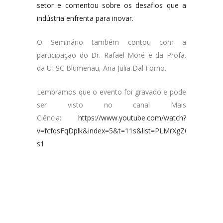
setor e comentou sobre os desafios que a
indústria enfrenta para inovar.
O Seminário também contou com a
participação do Dr. Rafael Moré e da Profa.
da UFSC Blumenau, Ana Julia Dal Forno.
Lembramos que o evento foi gravado e pode
ser visto no canal Mais
Ciência:
https://www.youtube.com/watch?
v=fcfqsFqDplk&index=5&t=11s&list=PLMrXgZQ59vfsgO
s1