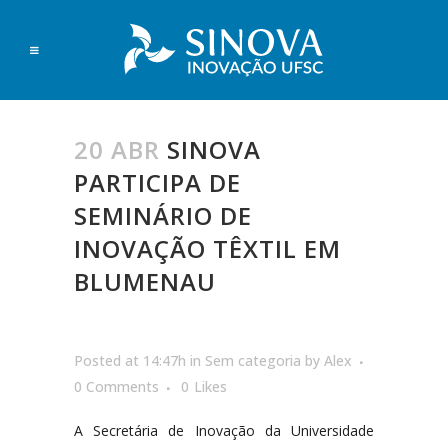
20 ABR
SINOVA
PARTICIPA DE
SEMINÁRIO DE
INOVAÇÃO TÊXTIL EM
BLUMENAU
Posted at 14:47h
in
Sem categoria
by
Alex
0 Comments
0
Likes
A Secretária de Inovação da Universidade