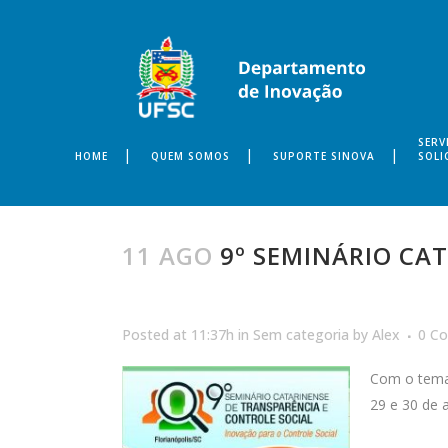
SERV
HOME
QUEM SOMOS
SUPORTE SINOVA
SOLI
11 AGO
9º SEMINÁRIO CA
Posted at 11:37h
in
Sem categoria
by
Alex
0 C
Com o
tema 
29 e 30 de 