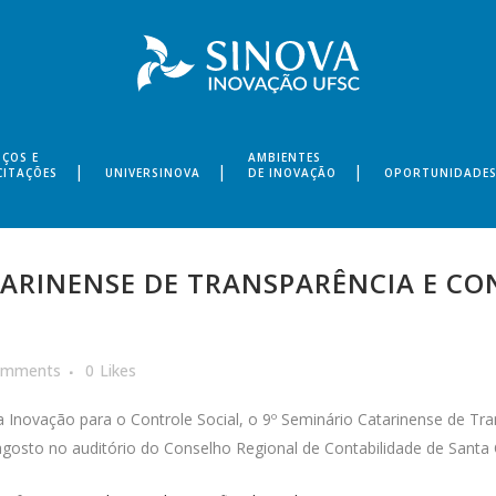
IÇOS E
AMBIENTES
CITAÇÕES
UNIVERSINOVA
DE INOVAÇÃO
OPORTUNIDADE
TARINENSE DE TRANSPARÊNCIA E CO
omments
0
Likes
Inovação para o Controle Social, o 9º Seminário Catarinense de Tra
agosto no auditório do Conselho Regional de Contabilidade de Santa 