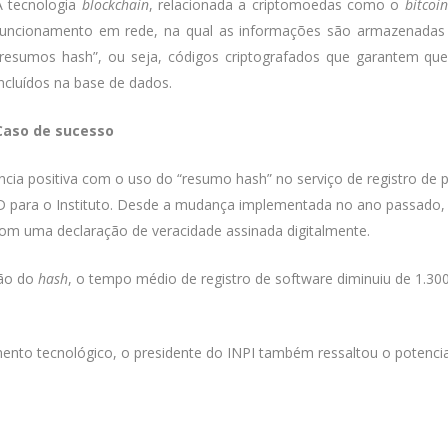
A tecnologia
blockchain
, relacionada a criptomoedas como o
bitcoin
funcionamento em rede, na qual as informações são armazenadas 
“resumos hash”, ou seja, códigos criptografados que garantem q
incluídos na base de dados.
Caso de sucesso
cia positiva com o uso do “resumo hash” no serviço de registro de 
D para o Instituto. Desde a mudança implementada no ano passado, 
o com uma declaração de veracidade assinada digitalmente.
são do
hash
, o tempo médio de registro de software diminuiu de 1.300 
ento tecnológico, o presidente do INPI também ressaltou o potencia