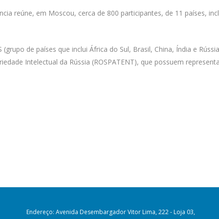
ência reúne, em Moscou, cerca de 800 participantes, de 11 países, inc
grupo de países que inclui África do Sul, Brasil, China, Índia e Rúss
opriedade Intelectual da Rússia (ROSPATENT), que possuem represent
Endereço: Avenida Desembargador Vitor Lima, 222 - Loja 03,