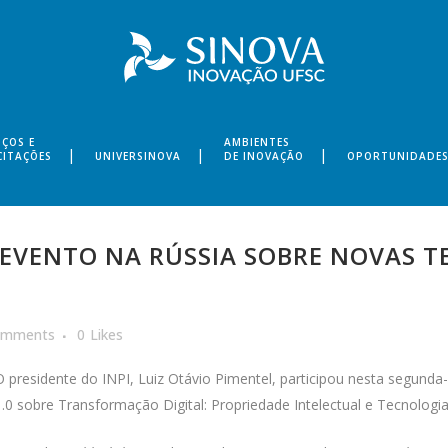
IÇOS E
AMBIENTES
CITAÇÕES
UNIVERSINOVA
DE INOVAÇÃO
OPORTUNIDADE
E EVENTO NA RÚSSIA SOBRE NOVAS T
omments
0
Likes
O presidente do INPI, Luiz Otávio Pimentel, participou nesta segunda-fe
1.0 sobre Transformação Digital: Propriedade Intelectual e Tecnologi