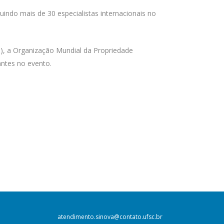
luindo mais de 30 especialistas internacionais no
ia), a Organização Mundial da Propriedade
antes no evento.
atendimento.sinova@contato.ufsc.br