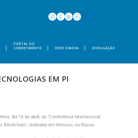
PORTAL DO
S
CONHECIMENTO
REDE SINOVA
DIVULGAÇÃO
ECNOLOGIAS EM PI
ira, dia 16 de abril, da “Conferência Internacional
as Blockchain”, realizada em Moscou, na Rússia.