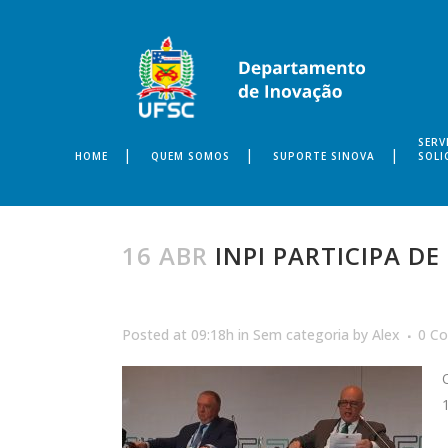
SERV
HOME
QUEM SOMOS
SUPORTE SINOVA
SOLI
16 ABR
INPI PARTICIPA D
Posted at 09:18h
in
Sem categoria
by
Alex
0 C