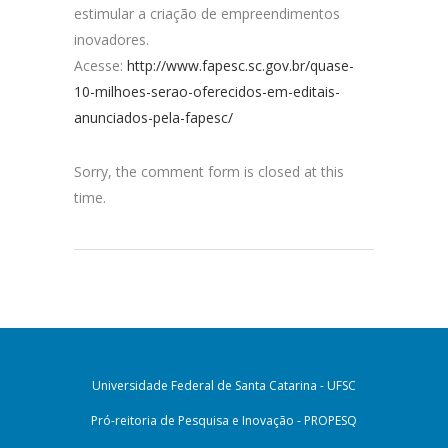
estimular a criação de empreendimentos
inovadores.
Acesse:
http://www.fapesc.sc.gov.br/quase-
10-milhoes-serao-oferecidos-em-editais-
anunciados-pela-fapesc/
Sorry, the comment form is closed at this
time.
Universidade Federal de Santa Catarina - UFSC
Pró-reitoria de Pesquisa e Inovação - PROPESQ