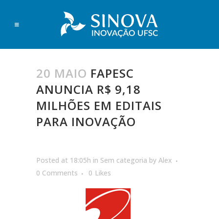
20 MAIO
FAPESC
ANUNCIA R$ 9,18
MILHÕES EM EDITAIS
PARA INOVAÇÃO
Posted at 18:05h
in
Sem categoria
by
Alex
0 Comments
0
Likes