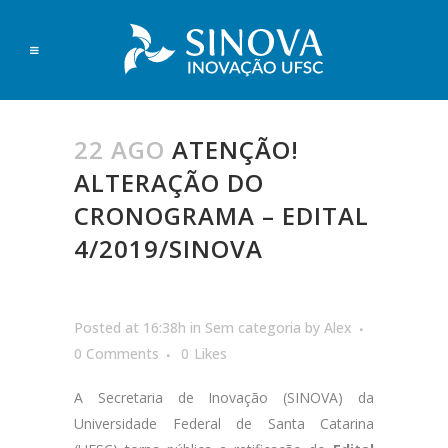
22 AGO
ATENÇÃO!
ALTERAÇÃO DO
CRONOGRAMA – EDITAL
4/2019/SINOVA
Posted at 16:38h
in
Sem categoria
by
Alex
0 Comments
0
Likes
A Secretaria de Inovação (SINOVA) da
Universidade Federal de Santa Catarina