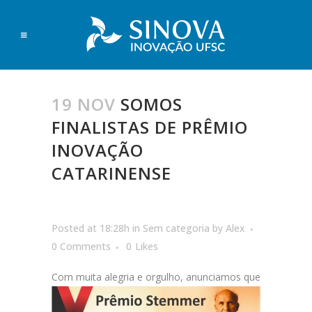
19 NOV
SOMOS
FINALISTAS DE PRÊMIO
INOVAÇÃO
CATARINENSE
Posted at 18:28h
in
Sem categoria
by
Alex
0 Comments
0
Likes
Com muita alegria e orgu
lho, anunciamos que