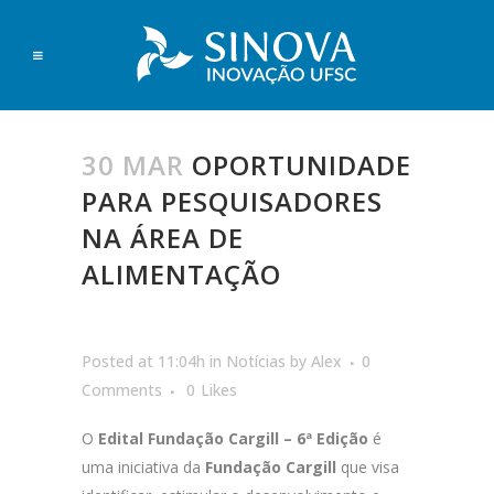
30 MAR
OPORTUNIDADE
PARA PESQUISADORES
NA ÁREA DE
ALIMENTAÇÃO
Posted at 11:04h
in
Notícias
by
Alex
0
Comments
0
Likes
O
Edital Fundação Cargill – 6ª Edição
é
uma iniciativa da
Fundação Cargill
que visa