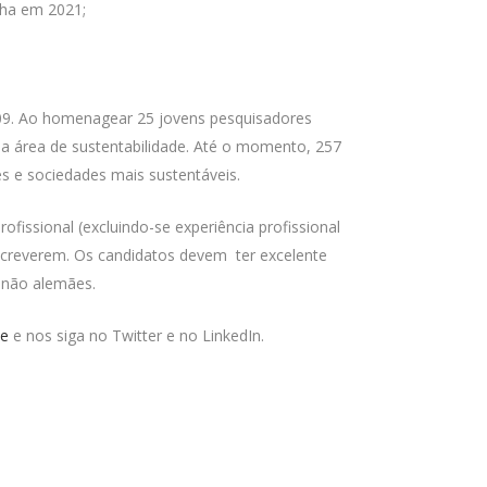
lha em 2021;
009. Ao homenagear 25 jovens pesquisadores
 na área de sustentabilidade. Até o momento, 257
s e sociedades mais sustentáveis.
fissional (excluindo-se experiência profissional
screverem. Os candidatos devem ter excelente
s não alemães.
de
e nos siga no Twitter e no LinkedIn.