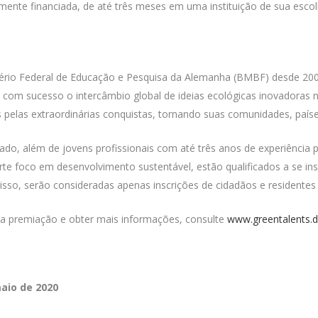
mente financiada, de até três meses em uma instituição de sua esco
stério Federal de Educação e Pesquisa da Alemanha (BMBF) desde 2
ve com sucesso o intercâmbio global de ideias ecológicas inovadoras
 pelas extraordinárias conquistas, tornando suas comunidades, paíse
, além de jovens profissionais com até três anos de experiência pro
te foco em desenvolvimento sustentável, estão qualificados a se in
isso, serão consideradas apenas inscrições de cidadãos e residente
 da premiação e obter mais informações, consulte
www.greentalents.
maio de 2020