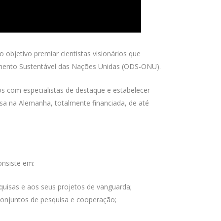
bjetivo premiar cientistas visionários que
vimento Sustentável das Nações Unidas (ODS-ONU).
s com especialistas de destaque e estabelecer
sa na Alemanha, totalmente financiada, de até
onsiste em:
squisas e aos seus projetos de vanguarda;
 conjuntos de pesquisa e cooperação;