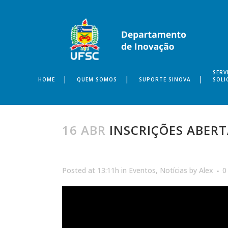
SERV
HOME
QUEM SOMOS
SUPORTE SINOVA
SOLI
16 ABR
INSCRIÇÕES ABERT
Posted at 13:11h
in
Eventos
,
Notícias
by
Alex
0