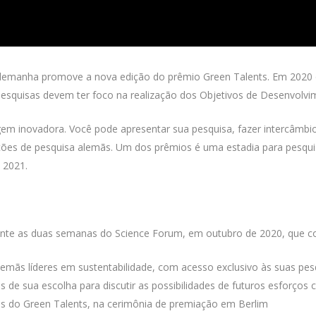
lemanha promove a nova edição do prêmio Green Talents. Em 2020 o o
 pesquisas devem ter foco na realização dos Objetivos de Desenvol
em inovadora. Você pode apresentar sua pesquisa, fazer intercâmbio
ções de pesquisa alemãs. Um dos prêmios é uma estadia para pesqui
 2021.
urante as duas semanas do Science Forum, em outubro de 2020, que c
 alemãs líderes em sustentabilidade, com acesso exclusivo às suas pe
s de sua escolha para discutir as possibilidades de futuros esforços
es do Green Talents, na cerimônia de premiação em Berlim