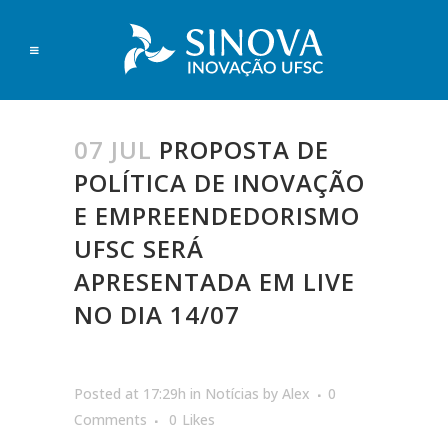
07 JUL
PROPOSTA DE
POLÍTICA DE INOVAÇÃO
E EMPREENDEDORISMO
UFSC SERÁ
APRESENTADA EM LIVE
NO DIA 14/07
Posted at 17:29h
in
Notícias
by
Alex
0
Comments
0
Likes