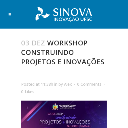
03 DEZ
WORKSHOP
CONSTRUINDO
PROJETOS E INOVAÇÕES
Posted at 11:38h
in
by
Alex
0 Comments
0
Likes