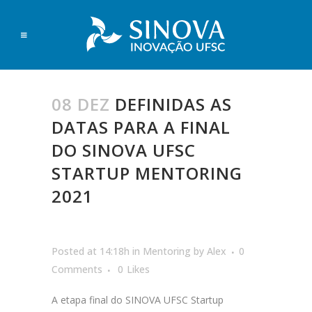
08 DEZ
DEFINIDAS AS
DATAS PARA A FINAL
DO SINOVA UFSC
STARTUP MENTORING
2021
Posted at 14:18h
in
Mentoring
by
Alex
0
Comments
0
Likes
A etapa final do SINOVA UFSC Startup