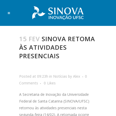
15 FEV
SINOVA RETOMA
ÀS ATIVIDADES
PRESENCIAIS
Posted at 09:23h
in
Notícias
by
Alex
0
Comments
0
Likes
A Secretaria de Inovação da Universidade
Federal de Santa Catarina (SINOVA/UFSC)
retornou às atividades presenciais nesta
segunda-feira (14/02). A retomada ocorre