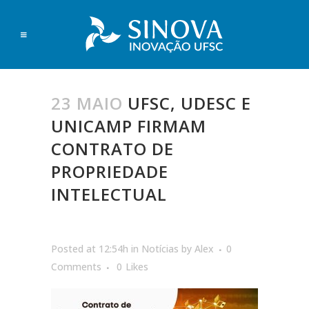
23 MAIO
UFSC, UDESC E
UNICAMP FIRMAM
CONTRATO DE
PROPRIEDADE
INTELECTUAL
Posted at 12:54h
in
Notícias
by
Alex
0
Comments
0
Likes