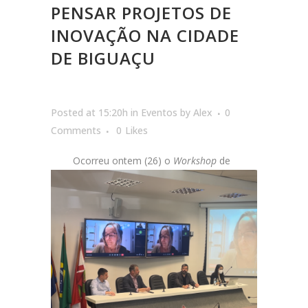
PENSAR PROJETOS DE
INOVAÇÃO NA CIDADE
DE BIGUAÇU
Posted at 15:20h
in
Eventos
by
Alex
0
Comments
0
Likes
Ocorreu ontem (26) o
Workshop
de