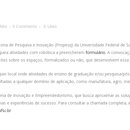
Alex
0 Comments
0
Likes
ria de Pesquiva e Inovação (Propesq) da Universidade Federal de Sa
 para atividades com robótica a preencherem
formulário
. A convocaç
ições sobre os espaços, formalizados ou não, que desenvolvem essa p
uer local onde atividades de ensino de graduação e/ou pesquisa/pó
voltadas a qualquer domínio de aplicação, como manufatura, agro, mei
ama de Inovação e Empreendedorismo, que busca aproximar as solu
as e experiências de sucesso. Para consultar a chamada completa,
fsc.br