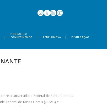
PORTAL DO
S
CONHECIMENTO
REDE SINOVA
DIVULGAÇÃO
INANTE
 entre a Universidade Federal de Santa Catarina
dade Federal de Minas Gerais (UFMG) e