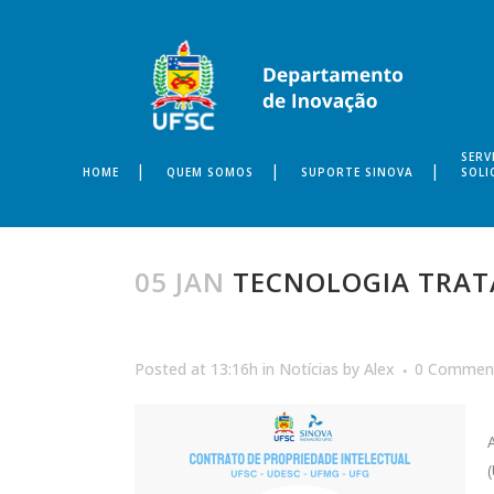
SERV
HOME
QUEM SOMOS
SUPORTE SINOVA
SOLI
05 JAN
TECNOLOGIA TRAT
Posted at 13:16h
in
Notícias
by
Alex
0 Commen