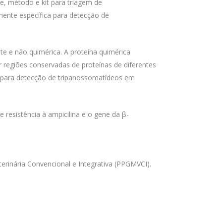
te, método e kit para triagem de
mente específica para detecção de
e e não quimérica. A proteína quimérica
 regiões conservadas de proteínas de diferentes
 para detecção de tripanossomatídeos em
esistência à ampicilina e o gene da β-
rinária Convencional e Integrativa (PPGMVCI).