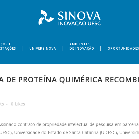
IÇOS E
AMBIENTES
CITAÇÕES
UNIVERSINOVA
DE INOVAÇÃO
OPORTUNIDADE
A DE PROTEÍNA QUIMÉRICA RECOMB
ts
0
Likes
Assinado contrato de propriedade intelectual de pesquisa em parceria
(UFSC), Universidade do Estado de Santa Catarina (UDESC), Universi