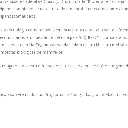
Universidade Federal de Goiás (UFG), intitulada “Proteína recombinan
tripanossomatídeos e uso”, trata de uma proteína recombinante alta
tripanossomatídeos.
Esta tecnologia compreende sequencia proteica recombinante diferent
recombinante, em questão, é definida pela SEQ ID N°1, composta por
parasitas da família Trypanosomatidae, além de um kit e um método
amostras biológicas de mamíferos.
A imagem apresenta o mapa do vetor pUC57, que contém um gene de r
nção são vinculados ao Programa de Pós-graduação de Medicina Vete