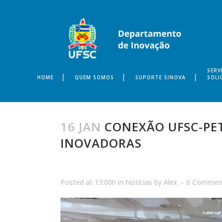
SERV
HOME
QUEM SOMOS
SUPORTE SINOVA
SOLI
16 JAN
CONEXÃO UFSC-PET
INOVADORAS
Posted at 13:00h
in
Notícias
by
Alex
0 Commen