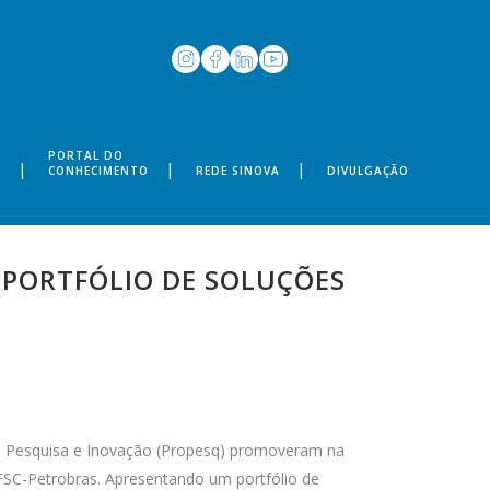
PORTAL DO
S
CONHECIMENTO
REDE SINOVA
DIVULGAÇÃO
 PORTFÓLIO DE SOLUÇÕES
e Pesquisa e Inovação (Propesq) promoveram na
UFSC-Petrobras. Apresentando um portfólio de