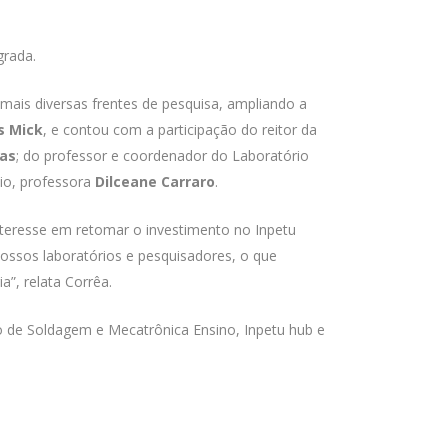
grada.
mais diversas frentes de pesquisa, ampliando a
s Mick
, e contou com a participação do reitor da
ias
; do professor e coordenador do Laboratório
cio, professora
Dilceane Carraro
.
nteresse em retomar o investimento no Inpetu
nossos laboratórios e pesquisadores, o que
a”, relata Corrêa.
o de Soldagem e Mecatrônica Ensino, Inpetu hub e