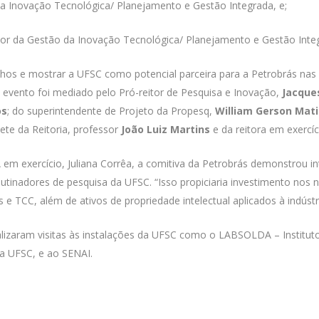
da Inovação Tecnológica/ Planejamento e Gestão Integrada, e;
r da Gestão da Inovação Tecnológica/ Planejamento e Gestão Inte
lhos e mostrar a UFSC como potencial parceira para a Petrobrás nas 
 O evento foi mediado pelo Pró-reitor de Pesquisa e Inovação,
Jacque
os
; do superintendente de Projeto da Propesq,
William Gerson Mat
nete da Reitoria, professor
João Luiz Martins
e da reitora em exercí
em exercício, Juliana Corrêa, a comitiva da Petrobrás demonstrou i
utinadores de pesquisa da UFSC. “Isso propiciaria investimento nos 
e TCC, além de ativos de propriedade intelectual aplicados à indústri
lizaram visitas às instalações da UFSC como o LABSOLDA – Institut
da UFSC, e ao SENAI.