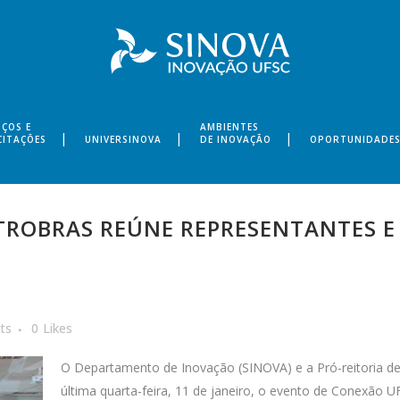
IÇOS E
AMBIENTES
CITAÇÕES
UNIVERSINOVA
DE INOVAÇÃO
OPORTUNIDADE
ROBRAS REÚNE REPRESENTANTES E
ts
0
Likes
O Departamento de Inovação (SINOVA) e a Pró-reitoria d
última quarta-feira, 11 de janeiro, o evento de Conexão 