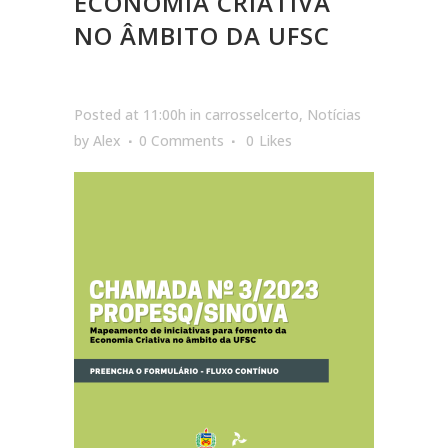
ECONOMIA CRIATIVA
NO ÂMBITO DA UFSC
Posted at 11:00h
in
carrosselcerto
,
Notícias
by
Alex
0 Comments
0
Likes