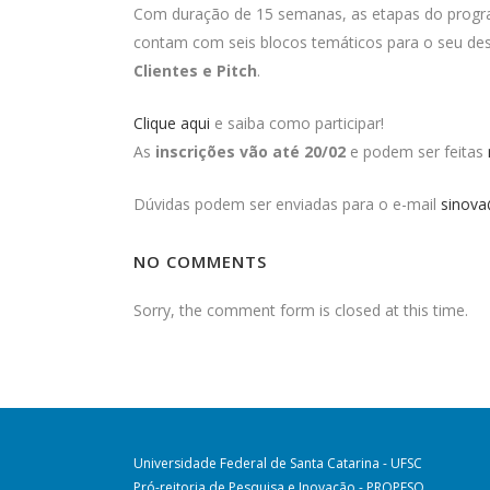
Com duração de 15 semanas, as etapas do progra
contam com seis blocos temáticos para o seu de
Clientes e Pitch
.
Clique aqui
e saiba como participar!
As
inscrições vão até 20/02
e podem ser feitas
Dúvidas podem ser enviadas para o e-mail
sinova
NO COMMENTS
Sorry, the comment form is closed at this time.
Universidade Federal de Santa Catarina - UFSC
Pró-reitoria de Pesquisa e Inovação - PROPESQ