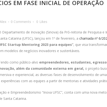
IOS EM FASE INICIAL DE OPERAÇÃO
Alex
0 Comments
0
Likes
O Depa
rtamento de Inovação (Sinova) da Pró-reitoria de Pesquisa e 
Santa Catarina (UFSC), lançou em 1º de fevereiro, a
chamada nº 6/2
UFSC Startup Mentoring 2023 para equipes”
, que visa transforma
em modelos de negócios inovadores e sustentáveis.
Tendo como público-alvo
empreendedores, estudantes, egresso
inovação, além da comunidade externa em geral,
o projeto bus
imersiva e experiencial, as diversas fases de desenvolvimento de uma
experiências com as equipes a partir de mentorias e atividades práti
vação e Empreendedorismo “Inova UFSC”, conta com uma nova metod
e Santa Catarina.