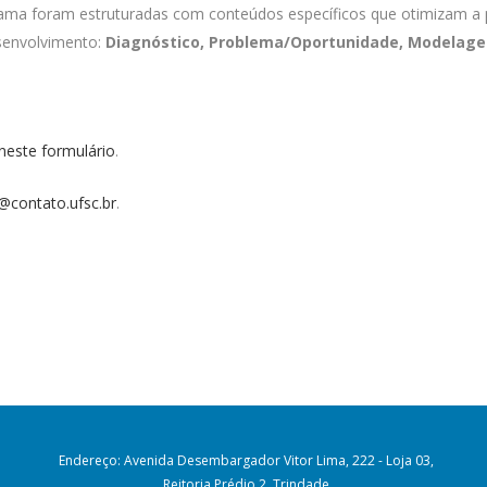
ma foram estruturadas com conteúdos específicos que otimizam a pr
senvolvimento:
Diagnóstico, Problema/Oportunidade, Modelage
neste formulário
.
@contato.ufsc.br
.
Endereço: Avenida Desembargador Vitor Lima, 222 - Loja 03,
Reitoria Prédio 2, Trindade