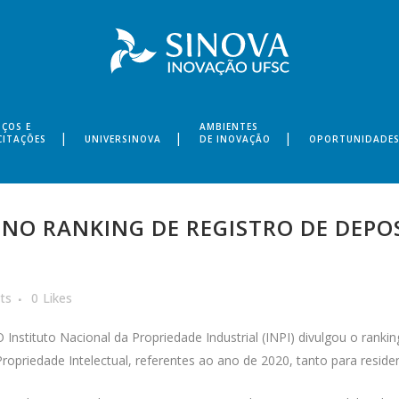
IÇOS E
AMBIENTES
CITAÇÕES
UNIVERSINOVA
DE INOVAÇÃO
OPORTUNIDADE
NO RANKING DE REGISTRO DE DEPOS
ts
0
Likes
O Instituto Nacional da Propriedade Industrial (INPI) divulgou o rank
Propriedade Intelectual, referentes ao ano de 2020, tanto para reside