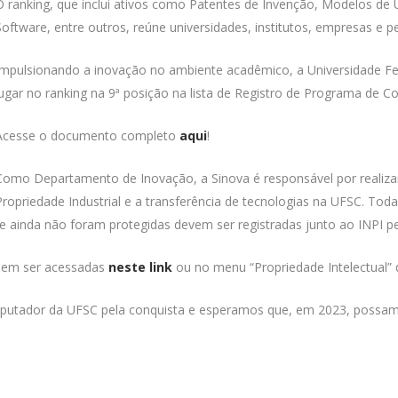
O ranking, que inclui ativos como Patentes de Invenção, Modelos de U
Software, entre outros, reúne universidades, institutos, empresas e p
Impulsionando a inovação no ambiente acadêmico, a Universidade Fed
lugar no ranking na 9ª posição na lista de Registro de Programa de C
Acesse o documento completo
aqui
!
Como Departamento de Inovação, a Sinova é responsável por realiza
Propriedade Industrial e a transferência de tecnologias na UFSC. Toda
e ainda não foram protegidas devem ser registradas junto ao INPI 
odem ser acessadas
neste link
ou no menu “Propriedade Intelectual” d
utador da UFSC pela conquista e esperamos que, em 2023, possamo