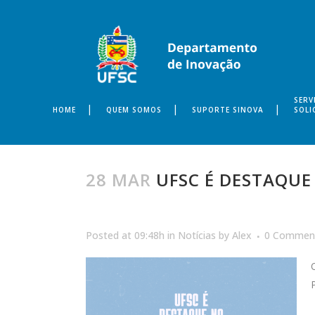
SERV
HOME
QUEM SOMOS
SUPORTE SINOVA
SOLI
28 MAR
UFSC É DESTAQUE 
Posted at 09:48h
in
Notícias
by
Alex
0 Commen