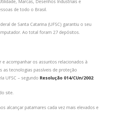
tilidade, Marcas, Desenhos Industriais e
essoas de todo o Brasil.
eral de Santa Catarina (UFSC) garantiu o seu
omputador. Ao total foram 27 depósitos.
r e acompanhar os assuntos relacionados à
s as tecnologias passíveis de proteção
pela UFSC – segundo
Resolução 014/CUn/2002
.
o site.
s alcançar patamares cada vez mais elevados e