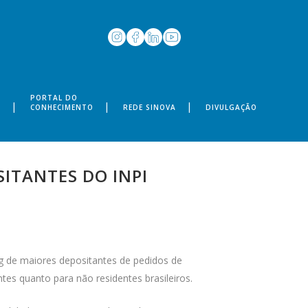
PORTAL DO
S
CONHECIMENTO
REDE SINOVA
DIVULGAÇÃO
ITANTES DO INPI
ing de maiores depositantes de pedidos de
ntes quanto para não residentes brasileiros.