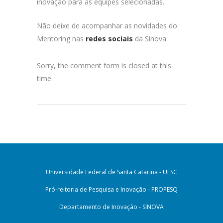
inovação para as equipes selecionadas.
Não deixe de acompanhar as novidades do
Mentoring
nas
redes sociais
da Sinova.
Sorry, the comment form is closed at this
time.
Universidade Federal de Santa Catarina - UFSC
Pró-reitoria de Pesquisa e Inovação - PROPESQ
Departamento de Inovação - SINOVA