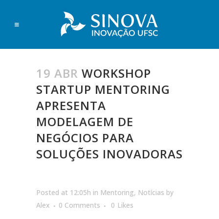
19 ABR
WORKSHOP
STARTUP MENTORING
APRESENTA
MODELAGEM DE
NEGÓCIOS PARA
SOLUÇÕES INOVADORAS
Posted at 12:05h
in
Mentoring
,
Notícias
by
Alex
0 Comments
0
Likes