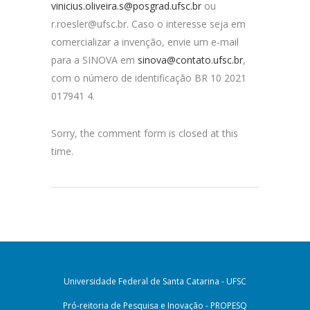
vinicius.oliveira.s@posgrad.ufsc.br
ou
r.roesler@ufsc.br. Caso o interesse seja em
comercializar a invenção, envie um e-mail
para a SINOVA em
sinova@contato.ufsc.br
,
com o número de identificação BR 10 2021
017941 4.
Sorry, the comment form is closed at this
time.
Universidade Federal de Santa Catarina - UFSC
Pró-reitoria de Pesquisa e Inovação - PROPESQ