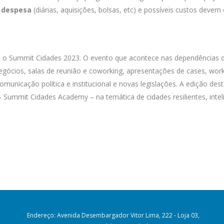
 despesa
(diárias, aquisições, bolsas, etc) e possíveis custos devem e
be o Summit Cidades 2023. O evento que acontece nas dependências d
gócios, salas de reunião e coworking, apresentações de cases, work
municação política e institucional e novas legislações. A edição de
– Summit Cidades Academy – na temática de cidades resilientes, intel
Endereço: Avenida Desembargador Vitor Lima, 222 - Loja 03,