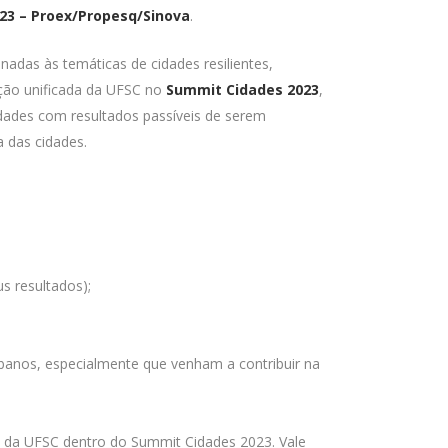
23 – Proex/Propesq/Sinova
.
onadas às temáticas de cidades resilientes,
ação unificada da UFSC no
Summit Cidades 2023
,
dades com resultados passíveis de serem
a das cidades.
s resultados);
banos, especialmente que venham a contribuir na
o da UFSC dentro do Summit Cidades 2023. Vale