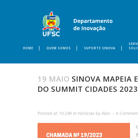
SERV
HOME
QUEM SOMOS
SUPORTE SINOVA
SOLI
19 MAIO
SINOVA MAPEIA E
DO SUMMIT CIDADES 2023.
Posted at 10:24h
in
Notícias
by
Alex
0 Commen