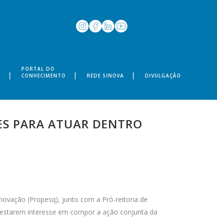
PORTAL DO
S
CONHECIMENTO
REDE SINOVA
DIVULGAÇÃO
DES PARA ATUAR DENTRO
novação (Propesq), junto com a Pró-reitoria de
ifestarem interesse em compor a ação conjunta da