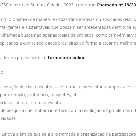
UFSC dentro do Summit Cidades 2023, conforme
Chamada nº 19/20
Com o objetivo de mapear e cadastrar iniciativas ou atividades relaci
inteligentes e sustentáveis que possam ser apresentadas dentro da 
a chamada busca não apenas ideias de projetos, como também ativi
replicados a outras realidades brasileiras de forma a atuar na melhori
os devem preencher este
formulário online
.
do:
sentação de cinco minutos – de forma a apresentar a proposta e seu
r exemplo, protótipos, maquetes, etc.
terface sobre o tema do evento.
 de pesquisa que tenham interface com a resolução de problemas ur
cidades.
 Sinova a fim de que seja programada a organização da participaçã