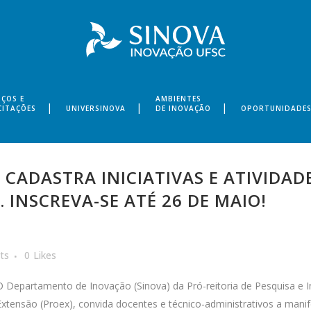
IÇOS E
AMBIENTES
CITAÇÕES
UNIVERSINOVA
DE INOVAÇÃO
OPORTUNIDADE
 CADASTRA INICIATIVAS E ATIVIDA
 INSCREVA-SE ATÉ 26 DE MAIO!
ts
0
Likes
O Departamento de Inovação (Sinova) da Pró-reitoria de Pesquisa e I
Extensão (Proex), convida docentes e técnico-administrativos a man