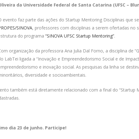
Oliveira da Universidade Federal de Santa Catarina (UFSC – Bl
O evento faz parte das ações do Startup Mentoring Disciplinas que s
PROPES/SINOVA
, professores com disciplinas a serem ofertadas no 
estrutura do programa
“SINOVA UFSC Startup Mentoring”
.
Com organização da professora Ana Julia Dal Forno, a disciplina de “
do LabTei ligada a “Inovação e Empreendedorismo Social e de Impacto
empreendedorismo e inovação social. As pesquisas da linha se dest
minoritários, diversidade e socioambientais.
vento também está diretamente relacionado com a final do “Startup 
adastradas.
mo dia 23 de junho. Participe!