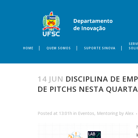
SERV
HOME
QUEM SOMOS
SUPORTE SINOVA
SOLI
14 JUN
DISCIPLINA DE E
DE PITCHS NESTA QUARTA-
Posted at 13:01h
in
Eventos
,
Mentoring
by
Alex