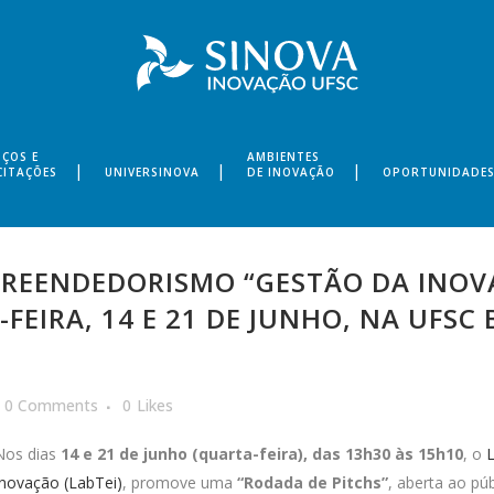
IÇOS E
AMBIENTES
CITAÇÕES
UNIVERSINOVA
DE INOVAÇÃO
OPORTUNIDADE
MPREENDEDORISMO “GESTÃO DA INO
FEIRA, 14 E 21 DE JUNHO, NA UFS
0 Comments
0
Likes
Nos dias
14 e 21 de junho (quarta-feira), das 13h30 às 15h10
, o
Inovação (LabTei)
, promove uma
“Rodada de Pitchs”
, aberta ao pú