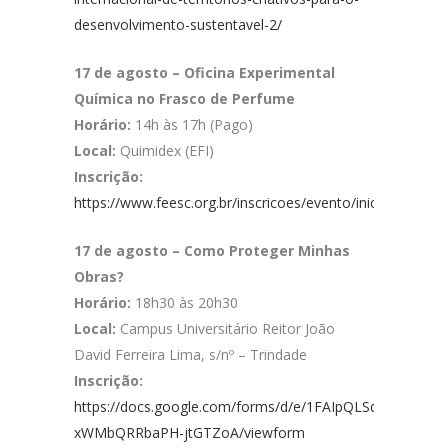
desenvolvimento-sustentavel-2/
17 de agosto – Oficina Experimental
Química no Frasco de Perfume
Horário:
14h às 17h (Pago)
Local:
Quimidex (EFI)
Inscrição:
https://www.feesc.org.br/inscricoes/evento/iniciar_inscric
17 de agosto – Como Proteger Minhas
Obras?
Horário:
18h30 às 20h30
Local:
Campus Universitário Reitor João
David Ferreira Lima, s/nº – Trindade
Inscrição:
https://docs.google.com/forms/d/e/1FAIpQLSdnieztW
xWMbQRRbaPH-jtGTZoA/viewform