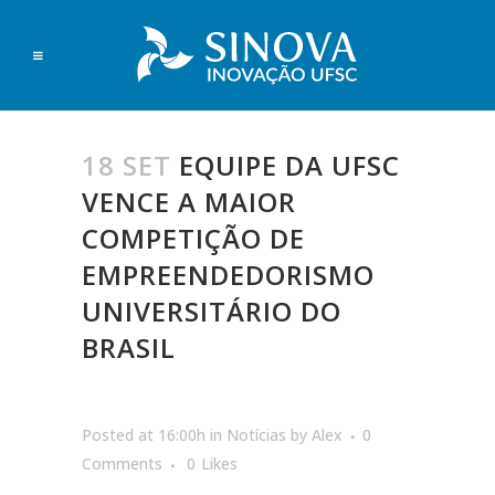
18 SET
EQUIPE DA UFSC
VENCE A MAIOR
COMPETIÇÃO DE
EMPREENDEDORISMO
UNIVERSITÁRIO DO
BRASIL
Posted at 16:00h
in
Notícias
by
Alex
0
Comments
0
Likes