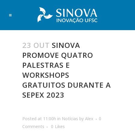
23 OUT
SINOVA
PROMOVE QUATRO
PALESTRAS E
WORKSHOPS
GRATUITOS DURANTE A
SEPEX 2023
Posted at 11:00h
in
Notícias
by
Alex
0
Comments
0
Likes