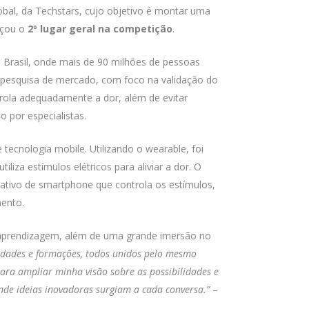
obal, da Techstars, cujo objetivo é montar uma
nçou o
2º lugar geral na competição
.
 Brasil, onde mais de 90 milhões de pessoas
 pesquisa de mercado, com foco na validação do
trola adequadamente a dor, além de evitar
por especialistas.
ecnologia mobile. Utilizando o wearable, foi
iliza estímulos elétricos para aliviar a dor. O
licativo de smartphone que controla os estímulos,
mento.
 aprendizagem, além de uma grande imersão no
 idades e formações, todos unidos pelo mesmo
para ampliar minha visão sobre as possibilidades e
nde ideias inovadoras surgiam a cada conversa.”
–