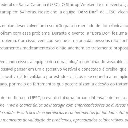
Federal de Santa Catarina (UFSC). O Startup Weekend é um evento gl
startup em 54 horas. Neste ano, a equipe
“Bora Dor”
, da UFSC, alca
A equipe desenvolveu uma solução para o mercado de dor crônica no
sofrem com esse problema. Durante o evento, a “Bora Dor” fez uma
problema. Com isso, verificou-se que a maioria das pessoas não con
tratamentos medicamentosos e não aderirem ao tratamento proposto 
Pensando nisso, a equipe criou uma solução combinando wearables e t
possível pensar em um dispositivo vestível e conectado à orelha, que ut
dispositivo já foi validado por estudos clínicos e se conecta a um ap
dado, por meio de ferramentas que potencializam a adesão ao trata
 de medicina da UFSC, o evento foi uma jornada intensa e de muita
úde.
“Tive a chance única de interagir com empreendedores de diversas
da saúde. Essa troca de experiências e conhecimentos foi fundamental 
nou momentos de validação de problemas, aprendizados colaborativos, o