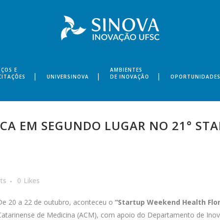
IÇOS E
AMBIENTES
CITAÇÕES
UNIVERSINOVA
DE INOVAÇÃO
OPORTUNIDADE
FICA EM SEGUNDO LUGAR NO 21° ST
ts
0
Likes
De 20 a 22 de outubro, aconteceu o
“Startup Weekend Health Flor
Catarinense de Medicina (ACM), com apoio do Departamento de Inov