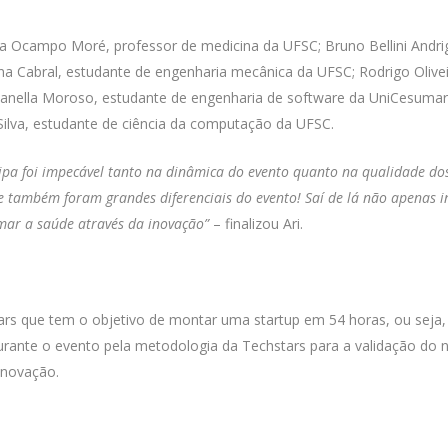
 Ocampo Moré, professor de medicina da UFSC; Bruno Bellini Andrighet
 Cabral, estudante de engenharia mecânica da UFSC; Rodrigo Oliveira
anella Moroso, estudante de engenharia de software da UniCesumar; 
Silva, estudante de ciência da computação da UFSC.
ipa foi impecável tanto na dinâmica do evento quanto na qualidade do
 também foram grandes diferenciais do evento! Saí de lá não apenas
ar a saúde através da inovação”
– finalizou Ari.
rs que tem o objetivo de montar uma startup em 54 horas, ou seja, 
 durante o evento pela metodologia da Techstars para a validação
inovação.