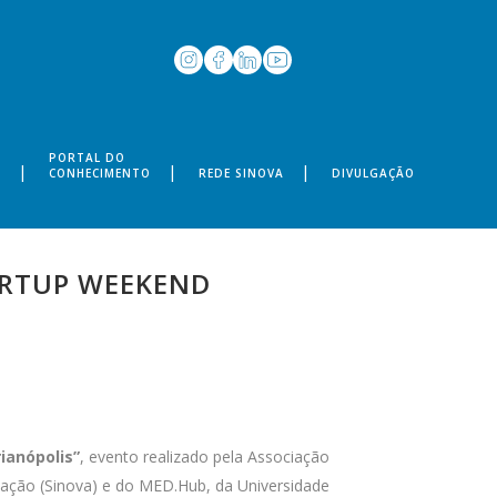
PORTAL DO
S
CONHECIMENTO
REDE SINOVA
DIVULGAÇÃO
ARTUP WEEKEND
ianópolis”
, evento realizado pela Associação
ação (Sinova) e do MED.Hub, da Universidade