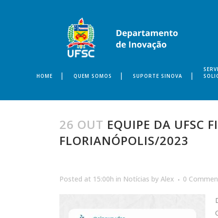
SERV
HOME
QUEM SOMOS
SUPORTE SINOVA
SOLI
26 OUT
EQUIPE DA UFSC 
FLORIANÓPOLIS/2023
Posted at 15:00h
in
Notícias
by
Alex
0 Commen