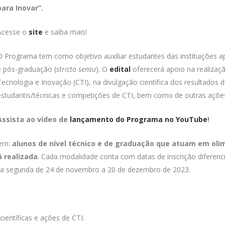
para Inovar”.
Acesse o
site
e saiba mais!
O Programa tem como objetivo auxiliar estudantes das instituições a
e pós-graduação (
stricto sensu
). O
edital
oferecerá apoio na realizaçã
Tecnologia e Inovação (CTI), na divulgação científica dos resultados 
estudantis/técnicas e competições de CTI, bem como de outras ações
Assista ao vídeo de
lançamento do Programa no YouTube
!
 em:
alunos de nível técnico e de graduação que atuam em oli
 realizada
. Cada modalidade conta com datas de inscrição diferenc
e a segunda de 24 de novembro a 20 de dezembro de 2023.
ientíficas e ações de CTI.