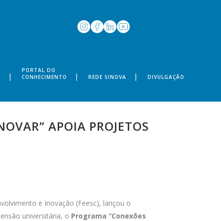
PORTAL DO
S
CONHECIMENTO
REDE SINOVA
DIVULGAÇÃO
OVAR” APOIA PROJETOS
nvolvimento e Inovação (Feesc), lançou o
ensão universitária, o
Programa “Conexões