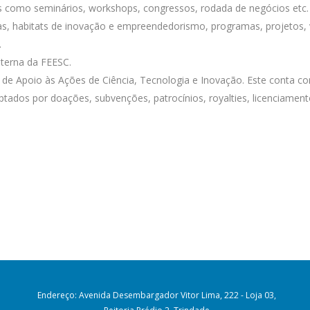
is como seminários, workshops, congressos, rodada de negócios etc.
ras, habitats de inovação e empreendedorismo, programas, projetos, 
.
nterna da FEESC.
 Apoio às Ações de Ciência, Tecnologia e Inovação. Este conta com
ptados por doações, subvenções, patrocínios, royalties, licenciamento
Endereço: Avenida Desembargador Vitor Lima, 222 - Loja 03,