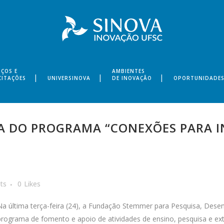
IÇOS E
AMBIENTES
CITAÇÕES
UNIVERSINOVA
DE INOVAÇÃO
OPORTUNIDADE
 DO PROGRAMA “CONEXÕES PARA IN
A
ts
0
Likes
Na última terça-feira (24), a Fundação Stemmer para Pesquisa, Dese
programa de fomento e apoio de atividades de ensino, pesquisa e ext