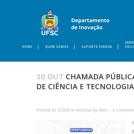
SERV
HOME
QUEM SOMOS
SUPORTE SINOVA
SOLI
30 OUT
CHAMADA PÚBLICA
DE CIÊNCIA E TECNOLOGI
Posted at 15:00h
in
Notícias
by
Alex
0 Commen