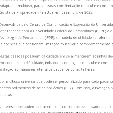
“Adaptador multiuso, para pessoas com limitação muscular e compro
Revista de Propriedade Intelectual em dezembro de 2023.
Desenvolvida pelo Centro de Comunicação e Expressão da Universida
cotitularidade com a Universidade Federal de Pernambuco (UFPE) e o 
Tecnologia de Pernambuco (IFPE), o modelo de utilidade se refere a
de doenças que ocasionam limitação muscular e comprometimento ar
Muitas pessoas possuem dificuldade em se alimentarem sozinhas de
Por conta desta dificuldade, indivíduos com rigidez muscular e com
limitação ao manusear utensílios pequenos como talheres.
or multiuso universal que pode ser personalizado para cada pacient
amentos poliméricos de ácido poliláctico (PLA). Com isso, a invenção
objetos.
s interessados podem entrar em contato com os pesquisadores pelo