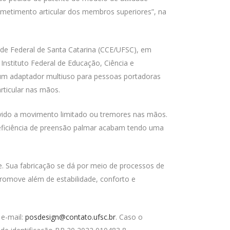
metimento articular dos membros superiores”, na
de Federal de Santa Catarina (CCE/UFSC), em
Instituto Federal de Educação, Ciência e
 um adaptador multiuso para pessoas portadoras
ticular nas mãos.
vido a movimento limitado ou tremores nas mãos.
 deficiência de preensão palmar acabam tendo uma
e. Sua fabricação se dá por meio de processos de
 promove além de estabilidade, conforto e
 e-mail:
posdesign@contato.ufsc.br
. Caso o