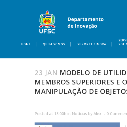
SERV
HOME
QUEM SOMOS
SUPORTE SINOVA
SOLI
23 JAN
MODELO DE UTILID
MEMBROS SUPERIORES E O
MANIPULAÇÃO DE OBJETO
Posted at 13:00h
in
Notícias
by
Alex
0 Commen