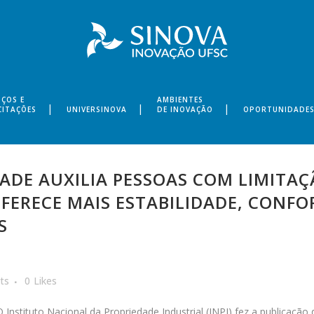
IÇOS E
AMBIENTES
CITAÇÕES
UNIVERSINOVA
DE INOVAÇÃO
OPORTUNIDADE
ADE AUXILIA PESSOAS COM LIMITA
FERECE MAIS ESTABILIDADE, CONF
S
ts
0
Likes
O Instituto Nacional da Propriedade Industrial (INPI) fez a publicaçã