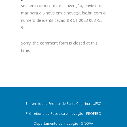
seja em comercializar a invenção, envie um e-
mail para a Sinova em: sinova@ufsc.br, com o
número de identificação BR 51 2023 003755
9.
Sorry, the comment form is closed at this
time.
Universidade Federal de Santa Catarina - UFSC
Pró-reitoria de Pesquisa e Inovação - PROPESQ
Departamento de Inovação - SINOVA