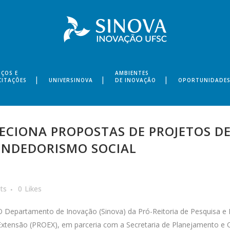
IÇOS E
AMBIENTES
CITAÇÕES
UNIVERSINOVA
DE INOVAÇÃO
OPORTUNIDADE
LECIONA PROPOSTAS DE PROJETOS D
ENDEDORISMO SOCIAL
ts
0
Likes
O Departamento de Inovação (Sinova) da Pró-Reitoria de Pesquisa e 
Extensão (PROEX), em parceria com a Secretaria de Planejamento e 