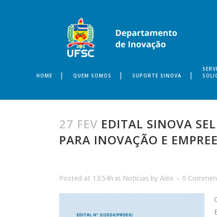
SERV
HOME
QUEM SOMOS
SUPORTE SINOVA
SOLI
27 FEV
EDITAL SINOVA SE
PARA INOVAÇÃO E EMPRE
Posted at 13:54h
in
Notícias
by
Alex
0 Commen