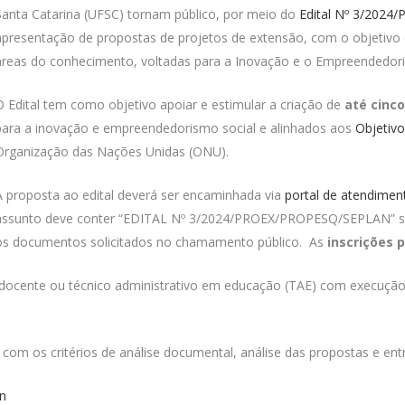
Santa Catarina (UFSC) tornam público, por meio do
Edital Nº 3/2024/
apresentação de propostas de projetos de extensão, com o objetivo d
áreas do conhecimento, voltadas para a Inovação e o Empreendedori
O Edital tem como objetivo apoiar e estimular a criação de
até cinco
para a inovação e empreendedorismo social e alinhados aos
Objetiv
Organização das Nações Unidas (ONU).
A proposta ao edital deverá ser encaminhada via
portal de atendime
assunto deve conter “EDITAL Nº 3/2024/PROEX/PROPESQ/SEPLAN” s
os documentos solicitados no chamamento público. As
inscrições p
 docente ou técnico administrativo em educação (TAE) com execução 
com os critérios de análise documental, análise das propostas e entr
n