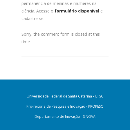
permanência de meninas e mulheres na
ciência. Acesse o
formulário disponível
e
cadastre-se.
Sorry, the comment form is closed at this
time.
Universidade Federal de Santa Catarina - UFSC
Pró-reitoria de Pesquisa e Inovação - PROPESQ
Departamento de Inovação - SINOVA