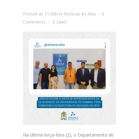
Posted at 11:00h
in
Notícias
by
Alex
0
Comments
0
Likes
Na última terça-feira (2), o Departamento de