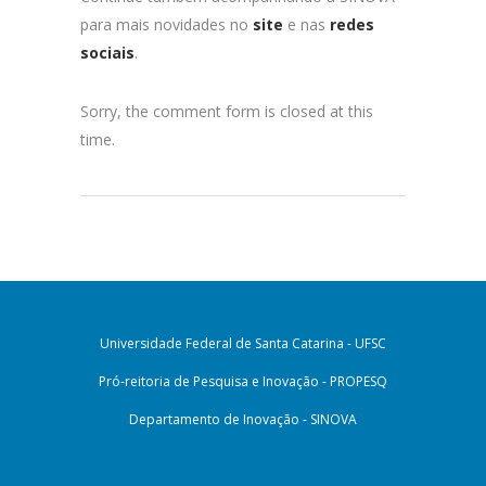
para mais novidades no
site
e nas
redes
sociais
.
Sorry, the comment form is closed at this
time.
Universidade Federal de Santa Catarina - UFSC
Pró-reitoria de Pesquisa e Inovação - PROPESQ
Departamento de Inovação - SINOVA