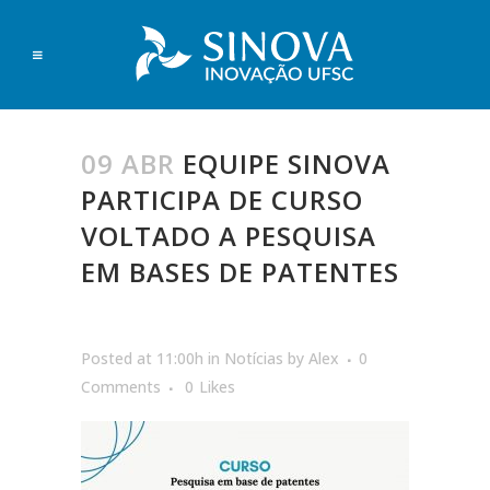
09 ABR
EQUIPE SINOVA
PARTICIPA DE CURSO
VOLTADO A PESQUISA
EM BASES DE PATENTES
Posted at 11:00h
in
Notícias
by
Alex
0
Comments
0
Likes