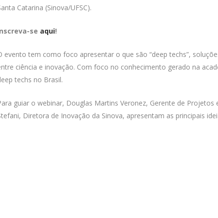
Santa Catarina (Sinova/UFSC).
Inscreva-se
aqui
!
O evento tem como foco apresentar o que são “deep techs”, soluções 
entre ciência e inovação. Com foco no conhecimento gerado na aca
deep techs no Brasil.
Para guiar o webinar, Douglas Martins Veronez,
Gerente de Projetos 
Stefani, Diretora de Inovação da Sinova, apresentam as principais ide