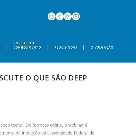
PORTAL DO
S
CONHECIMENTO
REDE SINOVA
DIVULGAÇÃO
SCUTE O QUE SÃO DEEP
 deep techs”. De formato online, o webinar é
tamento de Inovação da Universidade Federal de