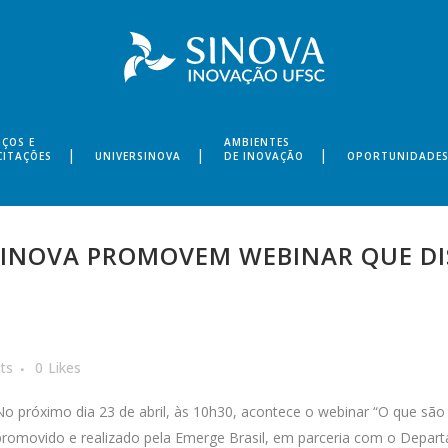
IÇOS E
AMBIENTES
CITAÇÕES
UNIVERSINOVA
DE INOVAÇÃO
OPORTUNIDADE
SINOVA PROMOVEM WEBINAR QUE DI
ts
0
Likes
No próximo dia 23 de abril, às 10h30, acontece o webinar “O que são
promovido e realizado pela Emerge Brasil, em parceria com o Depar