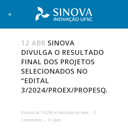
12 ABR
SINOVA
DIVULGA O RESULTADO
FINAL DOS PROJETOS
SELECIONADOS NO
“EDITAL
3/2024/PROEX/PROPESQ/SEPL
Posted at 14:29h
in
Notícias
by
Alex
0
Comments
0
Likes